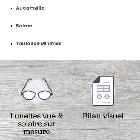
Aucamville
Balma
Toulouse Minimes
Lunettes vue &
Bilan visuel
solaire sur
mesure